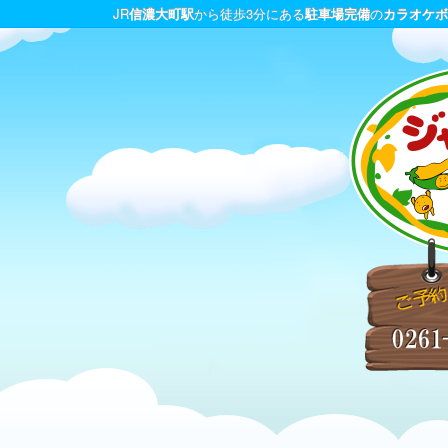
JR
信濃大町駅
から徒歩3分にある
駐車場完備
の
カラオケボ