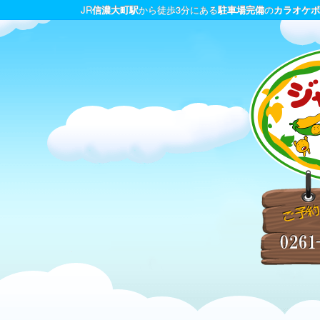
JR
信濃大町駅
から徒歩3分にある
駐車場完備
の
カラオケボ