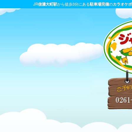
JR
信濃大町駅
から徒歩3分にある
駐車場完備
の
カラオケボ