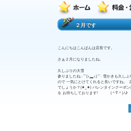
２月です
こんにちはこんばんは店長です。
さぁ２月になりましたね。
久しぶりの大雪
参りましたね.⁠·⁠´⁠¯⁠`⁠(⁠>⁠▂⁠<⁠)⁠´
ので 一気にとけてくれると良いですね。 
でしょうか？(⁠✷⁠‿⁠✷⁠) バレンタインクーポ
を お待ちしております! (⁠＾⁠∇⁠＾⁠)⁠ﾉ⁠♪