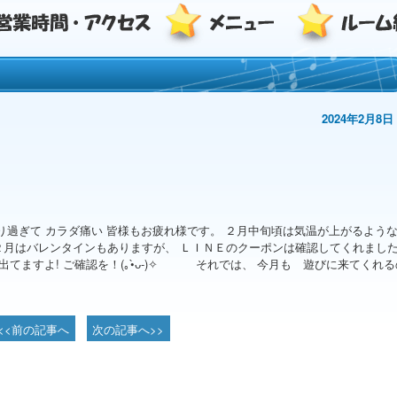
2024年2月8日
⁠¯⁠`⁠· 雪かきも久しぶり過ぎて カラダ痛い 皆様もお疲れ様です。 ２月中旬頃は気温が上がるよう
２月はバレンタインもありますが、 ＬＩＮＥのクーポンは確認してくれまし
ン出てますよ! ご確認を！(⁠｡⁠•̀⁠ᴗ⁠-⁠)⁠✧ それでは、 今月も 遊びに来てくれ
<<前の記事へ
次の記事へ>>