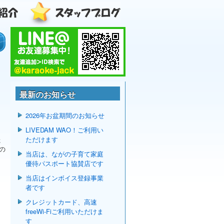
最新のお知らせ
2026年お盆期間のお知らせ
な
LIVEDAM WAO！ご利用い
た
ただけます
るの
当店は、ながの子育て家庭
優待パスポート協賛店です
当店はインボイス登録事業
者です
クレジットカード、高速
freeWi-Fiご利用いただけま
す