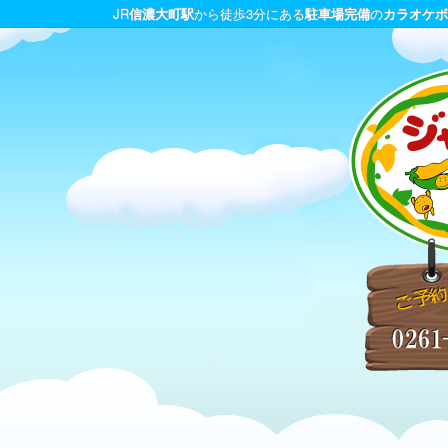
JR
信濃大町駅
から徒歩3分にある
駐車場完備
の
カラオケボ