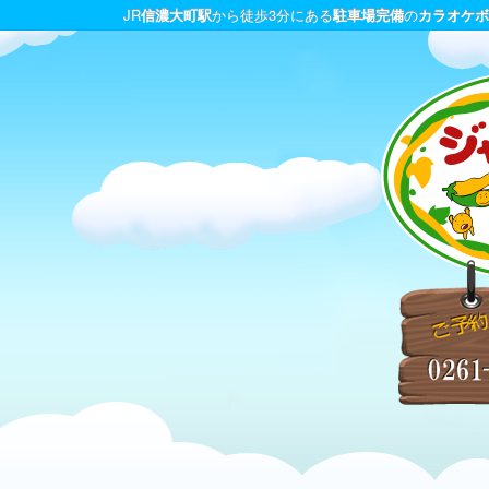
JR
信濃大町駅
から徒歩3分にある
駐車場完備
の
カラオケボ