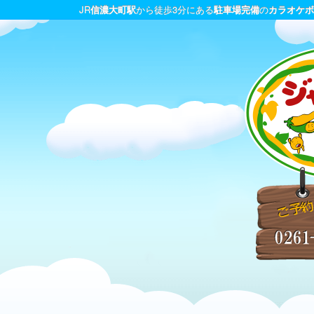
JR
信濃大町駅
から徒歩3分にある
駐車場完備
の
カラオケボ