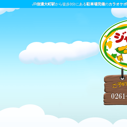
JR
信濃大町駅
から徒歩3分にある
駐車場完備
の
カラオケボ