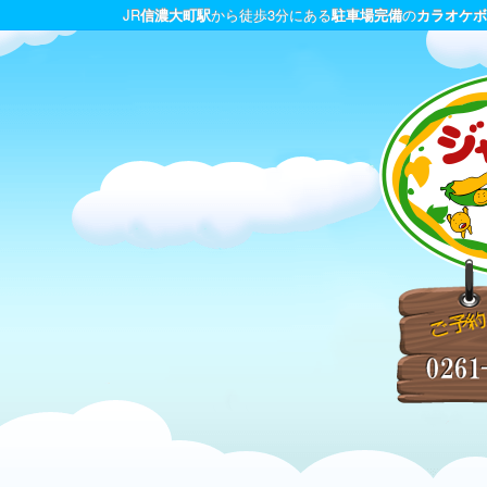
JR
信濃大町駅
から徒歩3分にある
駐車場完備
の
カラオケボ