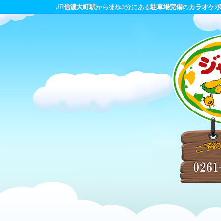
JR
信濃大町駅
から徒歩3分にある
駐車場完備
の
カラオケボ