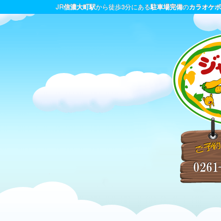
JR
信濃大町駅
から徒歩3分にある
駐車場完備
の
カラオケボ